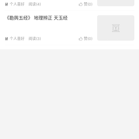
个人喜好
阅读(4)
赞(
0
)


《勘舆五经》 地理辨正 天玉经
个人喜好
阅读(3)
赞(
0
)


黄石公：《青囊经》
个人喜好
阅读(2)
赞(
0
)


LibreTV - 免费在线视频搜索与观看平台
教程技术
阅读(12)
赞(
0
)


部署 OmniBox